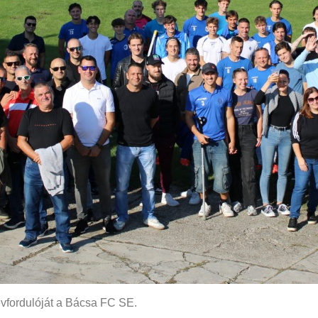
vfordulóját a Bácsa FC SE.