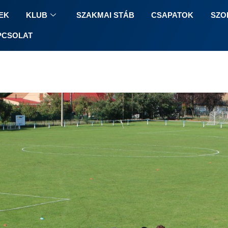
EK
KLUB
SZAKMAI STÁB
CSAPATOK
SZO
PCSOLAT