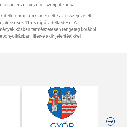
ékosai, edzői, vezetői, szimpatizánsai.
kötetlen program színesítette az összejövetelt:
bi játéksosok 11-es rúgó vetélkedése. A
események közben természetesen rengeteg korábbi
ebonyolításban, illetve akik jelenlétükkel