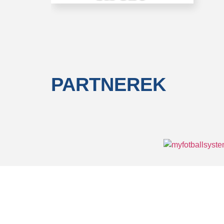
PARTNEREK
Minden jog fenntartva © 2026 Üstökös FC Győr |