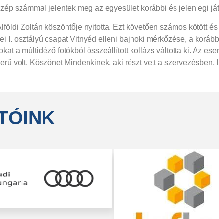
szép számmal jelentek meg az egyesület korábbi és jelenlegi ját
lföldi Zoltán köszöntője nyitotta. Ezt követően számos kötött és 
yei I. osztályú csapat Vitnyéd elleni bajnoki mérkőzése, a koráb
at a múltidéző fotókból összeállított kollázs váltotta ki. Az 
zerű volt. Köszönet Mindenkinek, aki részt vett a szervezésben, l
TÓINK