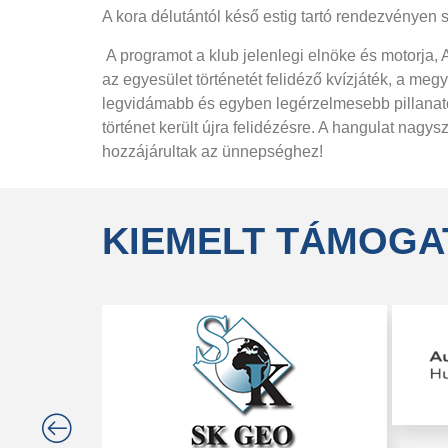
A kora délutántól késő estig tartó rendezvényen 
A programot a klub jelenlegi elnöke és motorja, A
az egyesület történetét felidéző kvízjáték, a meg
legvidámabb és egyben legérzelmesebb pillanatok
történet került újra felidézésre. A hangulat nagys
hozzájárultak az ünnepséghez!
KIEMELT TÁMOGA