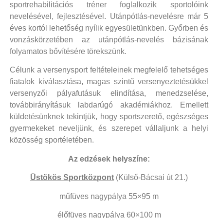
sportrehabilitációs tréner foglalkozik sportolóink
nevelésével, fejlesztésével. Utánpótlás-nevelésre már 5
éves kortól lehetőség nyílik egyesületünkben. Győrben és
vonzáskörzetében az utánpótlás-nevelés bázisának
folyamatos bővítésére törekszünk.
Célunk a versenysport feltételeinek megfelelő tehetséges
fiatalok kiválasztása, magas szintű versenyeztetésükkel
versenyzői pályafutásuk elindítása, menedzselése,
továbbirányításuk labdarúgó akadémiákhoz. Emellett
küldetésünknek tekintjük, hogy sportszerető, egészséges
gyermekeket neveljünk, és szerepet vállaljunk a helyi
közösség sportéletében.
Az edzések helyszíne:
Üstökös Sportközpont
(Külső-Bácsai út 21.)
műfüves nagypálya 55×95 m
élőfüves nagypálya 60×100 m