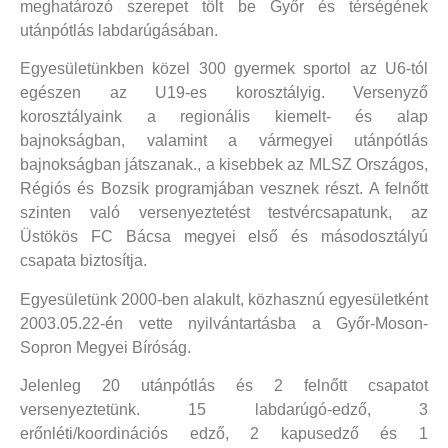
meghatározó szerepet tölt be Győr és térségének
utánpótlás labdarúgásában.
Egyesületünkben közel 300 gyermek sportol az U6-tól
egészen az U19-es korosztályig. Versenyző
korosztályaink a regionális kiemelt- és alap
bajnokságban, valamint a vármegyei utánpótlás
bajnokságban játszanak., a kisebbek az MLSZ Országos,
Régiós és Bozsik programjában vesznek részt. A felnőtt
szinten való versenyeztetést testvércsapatunk, az
Üstökös FC Bácsa megyei első és másodosztályú
csapata biztosítja.
Egyesületünk 2000-ben alakult, közhasznú egyesületként
2003.05.22-én vette nyilvántartásba a Győr-Moson-
Sopron Megyei Bíróság.
Jelenleg 20 utánpótlás és 2 felnőtt csapatot
versenyeztetünk. 15 labdarúgó-edző, 3
erőnléti/koordinációs edző, 2 kapusedző és 1