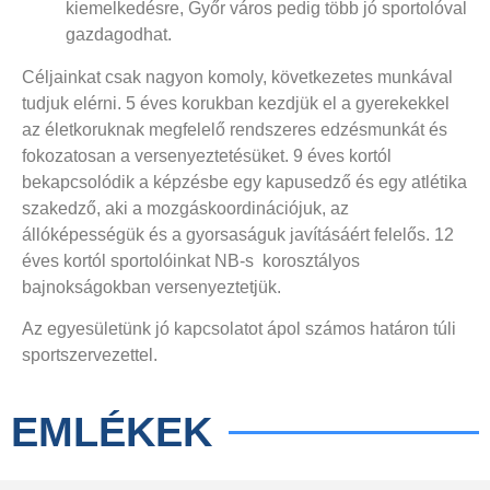
kiemelkedésre, Győr város pedig több jó sportolóval
gazdagodhat.
Céljainkat csak nagyon komoly, következetes munkával
tudjuk elérni. 5 éves korukban kezdjük el a gyerekekkel
az életkoruknak megfelelő rendszeres edzésmunkát és
fokozatosan a versenyeztetésüket. 9 éves kortól
bekapcsolódik a képzésbe egy kapusedző és egy atlétika
szakedző, aki a mozgáskoordinációjuk, az
állóképességük és a gyorsaságuk javításáért felelős. 12
éves kortól sportolóinkat NB-s korosztályos
bajnokságokban versenyeztetjük.
Az egyesületünk jó kapcsolatot ápol számos határon túli
sportszervezettel.
EMLÉKEK