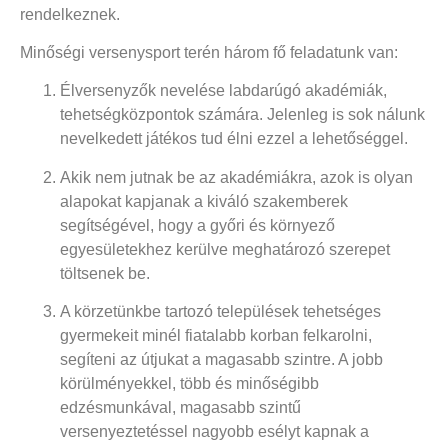
rendelkeznek.
Minőségi versenysport terén három fő feladatunk van:
Élversenyzők nevelése labdarúgó akadémiák,
tehetségközpontok számára. Jelenleg is sok nálunk
nevelkedett játékos tud élni ezzel a lehetőséggel.
Akik nem jutnak be az akadémiákra, azok is olyan
alapokat kapjanak a kiváló szakemberek
segítségével, hogy a győri és környező
egyesületekhez kerülve meghatározó szerepet
töltsenek be.
A körzetünkbe tartozó települések tehetséges
gyermekeit minél fiatalabb korban felkarolni,
segíteni az útjukat a magasabb szintre. A jobb
körülményekkel, több és minőségibb
edzésmunkával, magasabb szintű
versenyeztetéssel nagyobb esélyt kapnak a