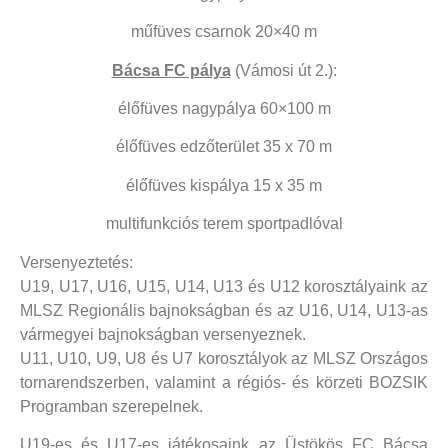
műfüves csarnok 20×40 m
Bácsa FC pálya
(Vámosi út 2.):
élőfüves nagypálya 60×100 m
élőfüves edzőterület 35 x 70 m
élőfüves kispálya 15 x 35 m
multifunkciós terem sportpadlóval
Versenyeztetés:
U19, U17, U16, U15, U14, U13 és U12 korosztályaink az
MLSZ Regionális bajnokságban és az U16, U14, U13-as
vármegyei bajnokságban versenyeznek.
U11, U10, U9, U8 és U7 korosztályok az MLSZ Országos
tornarendszerben, valamint a régiós- és körzeti BOZSIK
Programban szerepelnek.
U19-es és U17-es játékosaink az Üstökös FC Bácsa