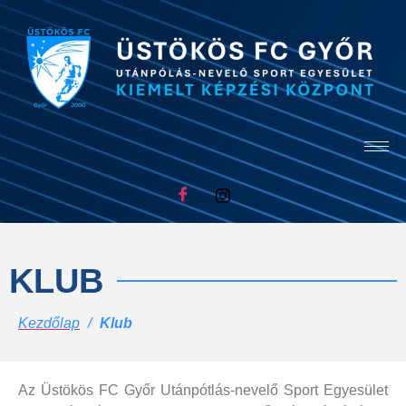
KLUB
Kezdőlap
/
Klub
Az Üstökös FC Győr Utánpótlás-nevelő Sport Egyesület