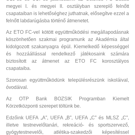
megyei I. és megyei II. osztályban szereplő felnőtt
csapataiban is lehetőséghez juthatnak, elősegítve ezzel a
felnőtt labdarúgásba történő átmenetet.
Az ETO FC-vel kötött együttműködési megállapodásnak
köszönhetően szakmai programunk az Akadémia által
kidolgozott szakanyagra épül. Kiemelkedő képességgel
és hozzáállással rendelkező játékosaink számára
biztosított az átmenet az ETO FC korosztályos
csapataiba.
Szorosan együttműködünk településrészünk iskoláival,
óvodáival.
Az OTP Bank BOZSIK Programban Kiemelt
Körzetközponti szerepet töltünk be.
Edzőink UEFA „A”, UEFA „B”, UEFA „C” és MLSZ „C”,
illetve testnevelőtanári, rekreáció- és sportszervező,
gyógytestnevelői, atlétika-szakedzői képesítéssel