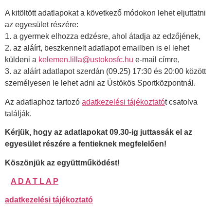
A kitöltött adatlapokat a következő módokon lehet eljuttatni
az egyesület részére:
1. a gyermek elhozza edzésre, ahol átadja az edzőjének,
2. az aláírt, beszkennelt adatlapot emailben is el lehet
küldeni a
kelemen.lilla@ustokosfc.hu
e-mail címre,
3. az aláírt adatlapot szerdán (09.25) 17:30 és 20:00 között
személyesen le lehet adni az Üstökös Sportközpontnál.
Az adatlaphoz tartozó
adatkezelési tájékoztató
t csatolva
találják.
Kérjük, hogy az adatlapokat 09.30-ig juttassák el az
egyesület részére a fentieknek megfelelően!
Köszönjük az együttműködést!
A D A T L A P
adatkezelési tájékoztató