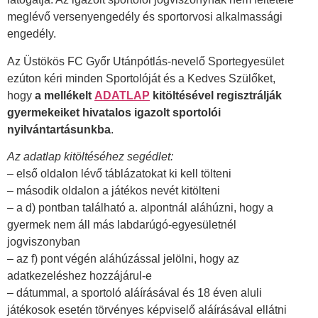
meglévő versenyengedély és sportorvosi alkalmassági
engedély.
Az Üstökös FC Győr Utánpótlás-nevelő Sportegyesület
ezúton kéri minden Sportolóját és a Kedves Szülőket,
hogy
a mellékelt
ADATLAP
kitöltésével regisztrálják
gyermekeiket hivatalos igazolt sportolói
nyilvántartásunkba
.
Az adatlap kitöltéséhez segédlet:
– első oldalon lévő táblázatokat ki kell tölteni
– második oldalon a játékos nevét kitölteni
– a d) pontban található a. alpontnál aláhúzni, hogy a
gyermek nem áll más labdarúgó-egyesületnél
jogviszonyban
– az f) pont végén aláhúzással jelölni, hogy az
adatkezeléshez hozzájárul-e
– dátummal, a sportoló aláírásával és 18 éven aluli
játékosok esetén törvényes képviselő aláírásával ellátni