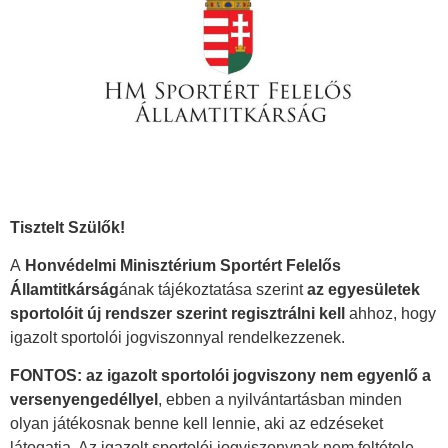
Tisztelt Szülők!
A
Honvédelmi Minisztérium Sportért Felelős
Államtitkárság
ának tájékoztatása szerint
az egyesületek
sportolóit új rendszer szerint regisztrálni kell
ahhoz, hogy
igazolt sportolói jogviszonnyal rendelkezzenek.
FONTOS: az igazolt sportolói jogviszony nem egyenlő a
versenyengedéllyel
, ebben a nyilvántartásban minden
olyan játékosnak benne kell lennie, aki az edzéseket
látogatja. Az igazolt sportolói jogviszonynak nem feltétele