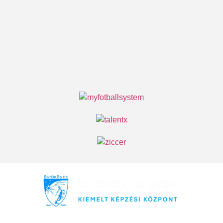
Minden jog fenntartva © 2026 Üstökös FC Győr |