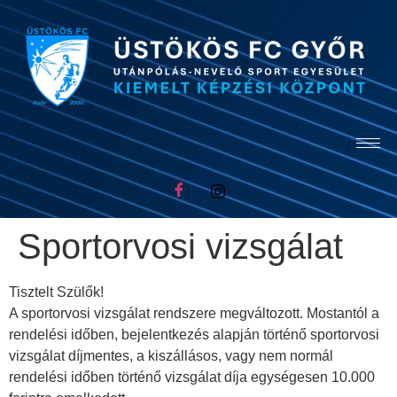
Sportorvosi vizsgálat
Tisztelt Szülők!
A sportorvosi vizsgálat rendszere megváltozott. Mostantól a
rendelési időben, bejelentkezés alapján történő sportorvosi
vizsgálat díjmentes, a kiszállásos, vagy nem normál
rendelési időben történő vizsgálat díja egységesen 10.000