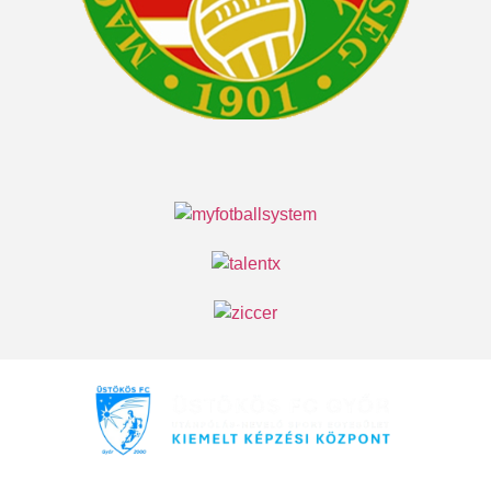
Minden jog fenntartva © 2026 Üstökös FC Győr |