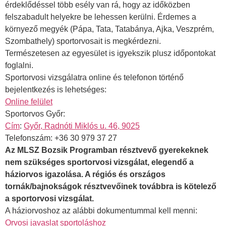
érdeklődéssel több esély van rá, hogy az időközben
felszabadult helyekre be lehessen kerülni. Érdemes a
környező megyék (Pápa, Tata, Tatabánya, Ajka, Veszprém,
Szombathely) sportorvosait is megkérdezni.
Természetesen az egyesület is igyekszik plusz időpontokat
foglalni.
Sportorvosi vizsgálatra online és telefonon történő
bejelentkezés is lehetséges:
Online felület
Sportorvos Győr:
Cím
:
Győr, Radnóti Miklós u. 46, 9025
Telefonszám: +36 30 979 37 27
Az MLSZ Bozsik Programban résztvevő gyerekeknek
nem szükséges sportorvosi vizsgálat, elegendő a
háziorvos igazolása. A régiós és országos
tornák/bajnokságok résztvevőinek továbbra is kötelező
a sportorvosi vizsgálat.
A háziorvoshoz az alábbi dokumentummal kell menni:
Orvosi javaslat sportoláshoz