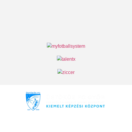
Minden jog fenntartva © 2026 Üstökös FC Győr |