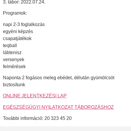
3. tábor: 2022.07.24.
Programok:
napi 2-3 foglalkozás
egyéni képzés
csapatjátékok
teqball
lábtenisz
versenyek
felmérések
Naponta 2 fogásos meleg ebédet, délután gyümölcsöt
biztosítunk
ONLINE JELENTKEZÉSI LAP
EGÉSZSÉGÜGYI NYILATKOZAT TÁBOROZÁSHOZ
További információ: 20 323 45 20