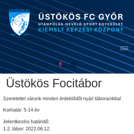
Üstökös Focitábor
Szeretettel várunk minden érdeklődőt nyári táborainkba!
Korhatár: 5-14 év
Jelentkezési határidő:
1-2. tábor: 2022.06.12.